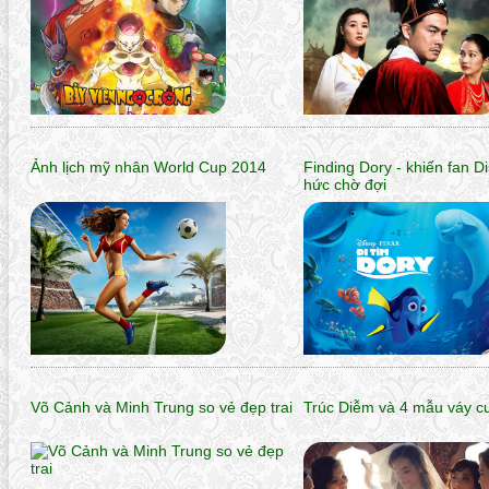
Ảnh lịch mỹ nhân World Cup 2014
Finding Dory - khiến fan D
hức chờ đợi
Võ Cảnh và Minh Trung so vẻ đẹp trai
Trúc Diễm và 4 mẫu váy c