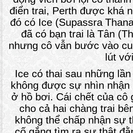
điển trai, Perth được khá 
đó có Ice (Supassra Than
đã có bạn trai là Tân (
nhưng cô vẫn bước vào cuộc
lút vớ
Ice có thai sau những lầ
không được sự nhìn nhận c
ở hồ bơi. Cái chết của cô 
cho cả hai chàng trai bên
không thể chấp nhận sự th
cố gắng tìm ra sự thật đ