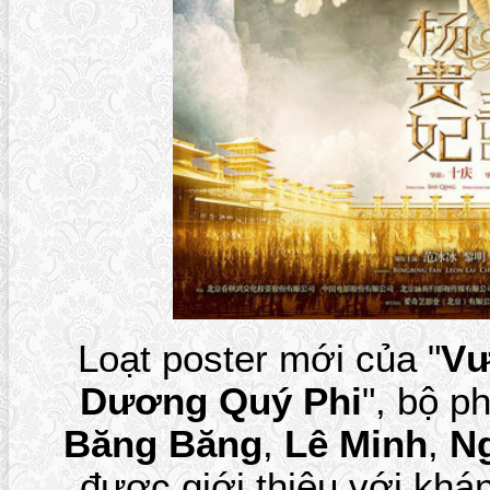
Loạt poster mới của "
Vư
Dương Quý Phi
", bộ p
Băng Băng
,
Lê Minh
,
Ng
được giới thiệu với khán