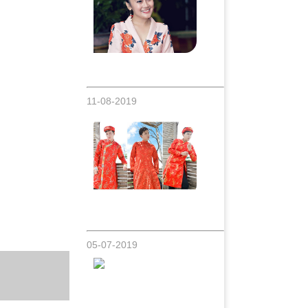
Nhật Thảo xuất hiện giản dị nhưng đầy
cuốn hút tại event
11-08-2019
Nam vương áo dài Tâm Bảo gợi ý giúp
các đấng mày râu tỏa sáng ngày cưới
05-07-2019