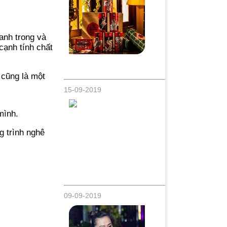
anh trong và
cạnh tính chất
Những vị Thần ngày Tết, Di sản tín
ngưỡng Việt Nam
cũng là một
15-09-2019
mình.
g trình nghê
Võ Tấn Phát - Chàng diễn viên đa tài lại
còn nấu ăn ngon
09-09-2019