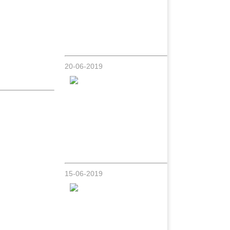
Hotgirl Nhật Thảo thích chụp hình sexy -
khiến nhiều người nhầm tưởng là người
của Showbiz
20-06-2019
Hoàng Thùy Linh - Để Mị nói cho mà
nghe
15-06-2019