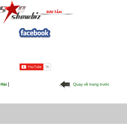
|
 Hải
Quay về trang trước