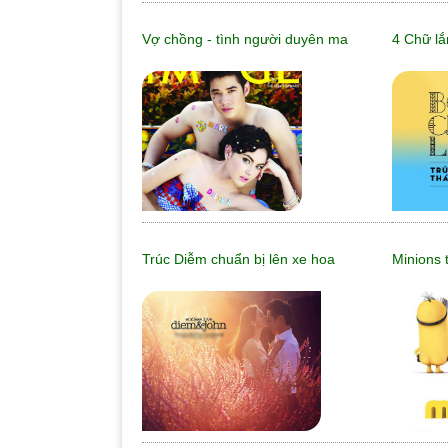
Vợ chồng - tình người duyên ma
4 Chữ lắ
Trúc Diễm chuẩn bị lên xe hoa
Minions 