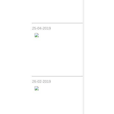
Thiên Bảo [Chàng Ca Sĩ Miền Tây]
Chuẩn bị ra mắt MV hot nhất hiện nay Độ
Ta Không Độ Nàng
25-04-2019
Trương Tài Linh chàng nghệ sỹ trẻ theo
đuổi đam mê Đàn Tranh
26-02-2019