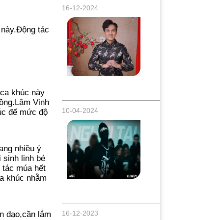
16-12-2024
 này.Động tác
Nghệ sĩ Đông Nguyên Với Bộ Ảnh Tết
2025 Đầy Ấn Tượng
 ca khúc này
 đồng.Lâm Vinh
10-04-2024
húc để mức độ
ang nhiều ý
 sinh linh bé
 tác múa hết
ca khúc nhằm
Chọn Flexing hay Humble? Sự kết hợp
đầy bất ngờ trong Mv Drill “Người Tài”
16-12-2023
n đạo,cần lắm