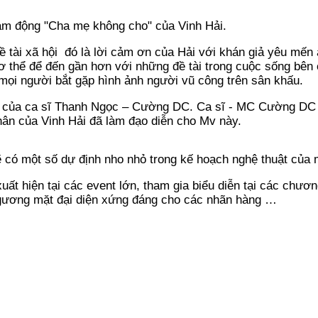
ảm động "Cha mẹ không cho" của Vinh Hải.
ề tài xã hội đó là lời cảm ơn của Hải với khán giả yêu mến 
 thể để đến gần hơn với những đề tài trong cuộc sống bên 
i mọi người bắt gặp hình ảnh người vũ công trên sân khấu.
át của ca sĩ Thanh Ngọc – Cường DC. Ca sĩ - MC Cường DC 
hân của Vinh Hải đã làm đạo diễn cho Mv này.
 có một số dự định nho nhỏ trong kế hoạch nghệ thuật của 
ất hiện tại các event lớn, tham gia biểu diễn tại các chươn
à gương mặt đại diện xứng đáng cho các nhãn hàng …