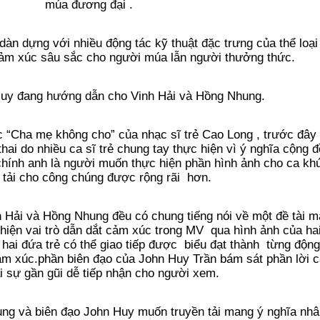
múa đương đại .
 dựng với nhiều động tác kỹ thuật đặc trưng của thể loại
cảm xúc sâu sắc cho người múa lẫn người thưởng thức.
Huy đang hướng dẫn cho Vinh Hải và Hồng Nhung.
 “Cha mẹ không cho” của nhạc sĩ trẻ Cao Long , trước đây
hai do nhiều ca sĩ trẻ chung tay thực hiện vì ý nghĩa cộng
hính anh là người muốn thực hiện phần hình ảnh cho ca k
 tải cho công chúng được rộng rãi hơn.
Hải và Hồng Nhung đều có chung tiếng nói về một đề tài m
hiện vai trò dẫn dắt cảm xúc trong MV qua hình ảnh của hai
ai đứa trẻ có thể giao tiếp được biểu đạt thành từng động
ảm xúc.phần biên đạo của John Huy Trần bám sát phần lời 
i sự gần gũi dễ tiếp nhận cho người xem.
ng và biên đạo John Huy muốn truyền tải mang ý nghĩa nhâ