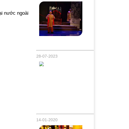
ại nước ngoài
Chàng nghệ sĩ Đông Nguyên đạt giải nhì
tài năng cải lương toàn quốc 2023
28-07-2023
Thiên Bảo [Chàng Ca Sĩ Miền Tây] bất
ngờ tái xuất với MV phim ngắn “Đời
Nghiệt Ngã”
14-01-2020