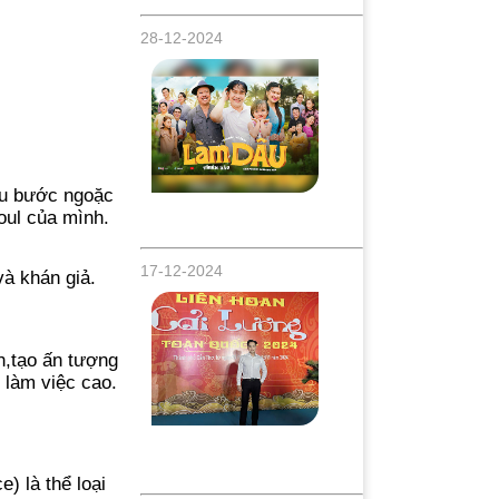
28-12-2024
ấu bước ngoặc
Ca sĩ Thiên Bảo ra mắt MV khủng "Làm
oul của mình.
Dâu" đầy tiếng cười, đón tết Ất Tỵ 2025
17-12-2024
và khán giả.
nh,tạo ấn tượng
 làm việc cao.
Nghệ sĩ Đông Nguyên Đạt Huy Chương
Bạc Liên Hoan Sân Khấu Cải Lương
Chuyên Nghiệp Toàn Quốc 2024
) là thể loại