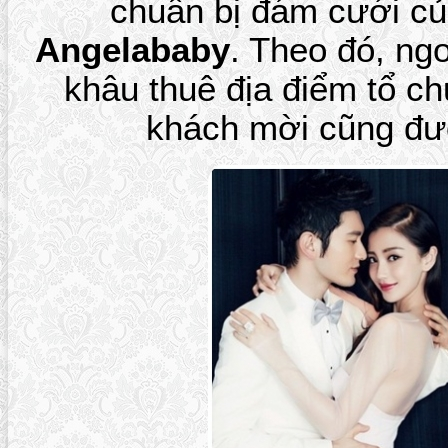
chuẩn bị đám cưới c
Angelababy
. Theo đó, ng
khâu thuê địa điểm tổ c
khách mời cũng đư