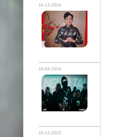
16-12-2024
Nghệ sĩ Đông Nguyên Với Bộ Ảnh Tết
2025 Đầy Ấn Tượng
10-04-2024
Chọn Flexing hay Humble? Sự kết hợp
đầy bất ngờ trong Mv Drill “Người Tài”
16-12-2023