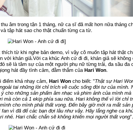
thu âm trong tận 1 tháng, nữ ca sĩ đã mất hơn nữa tháng c
 và tập hát sao cho thật chuẩn từng ca từ.
t thích từ khi nghe bản demo, vì vậy cô muốn tập hát thật c
ến với khán giả.Với ca khúc Anh cứ đi đi, khán giả sẽ không
o đó sẽ là tâm sự của một người phụ nữ từng trải, đa sầu đ
 giọng hát đầy tình cảm, đằm thắm của
Hari Won
.
ời điểm khá nhạy cảm,
Hari Won
cho biết: "
Thật sự Hari Wo
ngoài tai những lời chỉ trích về cuộc sống đời tư của mình. 
 ý cho những sản phẩm âm nhạc và phim ảnh của mình mà t
 mà còn cả 1 ekip phía sau nữa. Hari không thể vì lời chỉ tr
mình cho mình phải thất vọng. Đến bây giờ mới ra mắt sả
ới fan vì đã để các bạn đợi lâu như vậy. Hãy lắng nghe ca k
ri nhé. Hari chắc chắn sẽ không khiến mọi người thất vọng
”