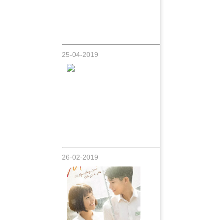
Thiên Bảo [Chàng Ca Sĩ Miền Tây]
Chuẩn bị ra mắt MV hot nhất hiện nay Độ
Ta Không Độ Nàng
25-04-2019
Trương Tài Linh chàng nghệ sỹ trẻ theo
đuổi đam mê Đàn Tranh
26-02-2019