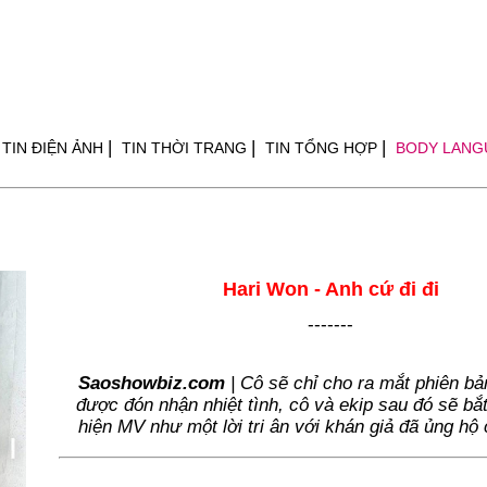
|
|
|
TIN ĐIỆN ẢNH
TIN THỜI TRANG
TIN TỔNG HỢP
BODY LANG
Hari Won - Anh cứ đi đi
-------
Saoshowbiz.com
| Cô sẽ chỉ cho ra mắt phiên bả
được đón nhận nhiệt tình, cô và ekip sau đó sẽ bắt
hiện MV như một lời tri ân với khán giả đã ủng hộ