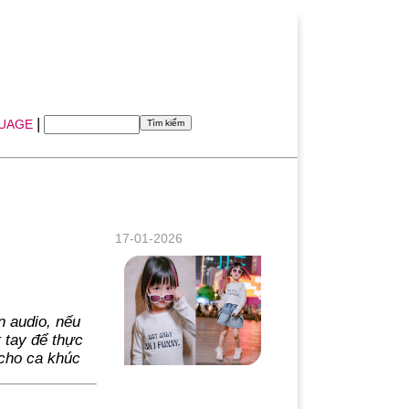
|
UAGE
17-01-2026
n audio, nếu
 tay để thực
 cho ca khúc
Siêu Mẫu nhí Bảo Hân (Winnie) - “Viên
ngọc thô” sáng giá của làng mốt Việt khi
mới 4 tuổi