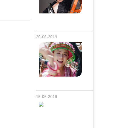
Hotgirl Nhật Thảo thích chụp hình sexy -
khiến nhiều người nhầm tưởng là người
của Showbiz
20-06-2019
Hoàng Thùy Linh - Để Mị nói cho mà
nghe
15-06-2019