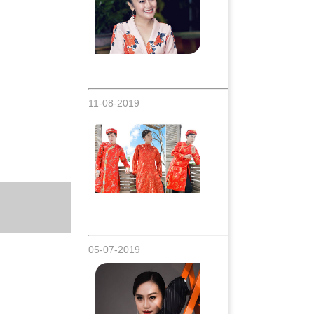
Nhật Thảo xuất hiện giản dị nhưng đầy
cuốn hút tại event
11-08-2019
Nam vương áo dài Tâm Bảo gợi ý giúp
các đấng mày râu tỏa sáng ngày cưới
05-07-2019