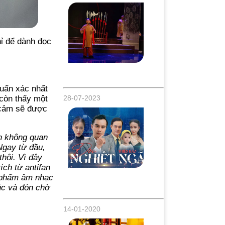
hỉ để dành đọc
Chàng nghệ sĩ Đông Nguyên đạt giải nhì
tài năng cải lương toàn quốc 2023
huẩn xác nhất
28-07-2023
 còn thấy một
a cảm sẽ được
n không quan
Ngay từ đầu,
hôi. Vì đây
ích từ antifan
n phẩm âm nhạc
Thiên Bảo [Chàng Ca Sĩ Miền Tây] bất
ngờ tái xuất với MV phim ngắn “Đời
húc và đón chờ
Nghiệt Ngã”
.
14-01-2020