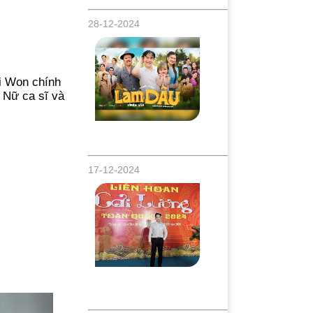
28-12-2024
ri Won chính
. Nữ ca sĩ và
Ca sĩ Thiên Bảo ra mắt MV khủng "Làm
Dâu" đầy tiếng cười, đón tết Ất Tỵ 2025
17-12-2024
Nghệ sĩ Đông Nguyên Đạt Huy Chương
Bạc Liên Hoan Sân Khấu Cải Lương
Chuyên Nghiệp Toàn Quốc 2024