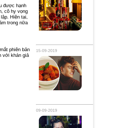
êu được hạnh
h, cô hy vọng
ập. Hiện tại,
đám trong nữa
Những vị Thần ngày Tết, Di sản tín
ngưỡng Việt Nam
mắt phiên bản
15-09-2019
n với khán giả
Võ Tấn Phát - Chàng diễn viên đa tài lại
còn nấu ăn ngon
09-09-2019