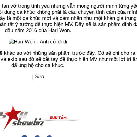
ái tan vỡ trong tình yêu nhưng vẫn mong người mình từng y
ội dung ca khúc không phải là câu chuyện tình cảm của mìn
y là một ca khúc mới và cảm nhận như một khán giả trung l
hoàn tất ý tưởng để thực hiện MV. Đây sẽ là sản phẩm đình 
đầu năm 2016 của Hari Won.
ẽ khác so với những sản phẩm trước đây. Cô sẽ chỉ cho ra 
 và ekip sau đó sẽ bắt tay để thực hiện MV như một lời tri â
đã ủng hộ cho ca khúc.
| Siro